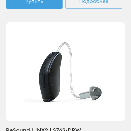
Купить
Подробнее
ReSound LINX2 LS762-DRW