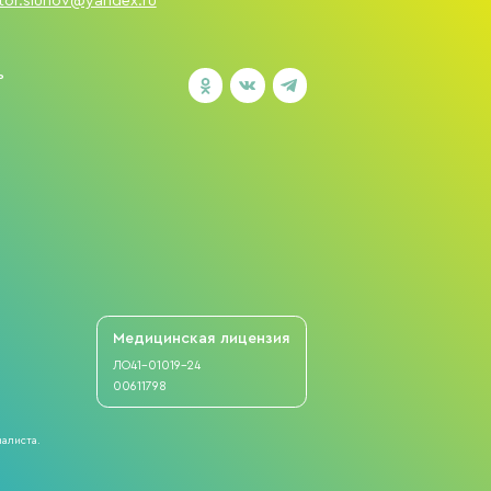
tor.sluhov@yandex.ru
ь
Медицинская
лицензия
ЛО41-01019-24
00611798
иалиста.