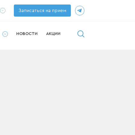
Записаться на прием
ппаратов
рушей
И
НОВОСТИ
АКЦИИ
у