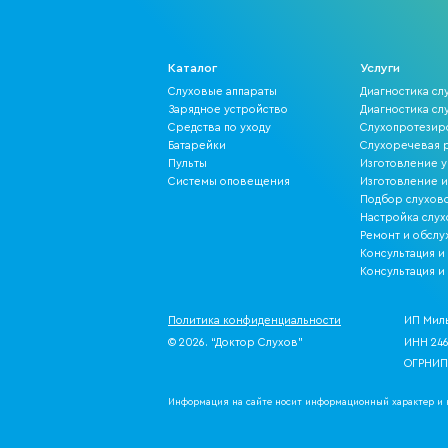
Каталог
Услуги
Слуховые аппараты
Диагностика сл
Зарядное устройство
Диагностика слу
Средства по уходу
Слухопротезир
Батарейки
Слухоречевая р
Пульты
Изготовление 
Системы оповещения
Изготовление 
Подбор слухово
Настройка слух
Ремонт и обсл
Консультация и
Консультация и
Политика конфиденциальности
ИП Мил
© 2026. “Доктор Слухов”
ИНН 246
ОГРНИП
Информация на сайте носит информационный характер и н