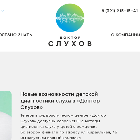
8 (391) 215-15-41
Настройка слухового аппарата
Ремонт и обслуживание слуховых а
Изготовление ушных вкладышей
Изготовление индивидуальных бе
ОЛЕЗНО ЗНАТЬ
О КОМПАНИ
га
Подбор слухового аппарата на дом
Новые возможности детской
диагностики слуха в «Доктор
Слухов»
Теперь в сурдологическом центре «Доктор
Слухов» доступны современные методы
диагностики слуха у детей с рождения.
Во втором филиале по адресу ул. Караульная, 46
мы запустили полный комплекс