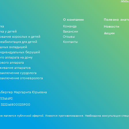
doc
О компании
Полезно знат
уха
Команда
Новости
ха у детей
Вакансии
Акции
ование взрослых и детей
Отзывы
еабилитация для детей
Контакты
ушных вкладышей
индивидуальных берушей
го аппарата на дому
ового аппарата
уживание аппаратов
 заключение сурдолога
 заключение отоневролога
ьбергер Маргарита Юрьевна
5346492
 322246800025900
е является публичной офертой. Имеются противопоказания. Необходима консультация спец