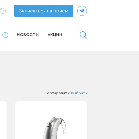
Записаться на прием
ппаратов
рушей
И
НОВОСТИ
АКЦИИ
у
Сортировать:
выбрать