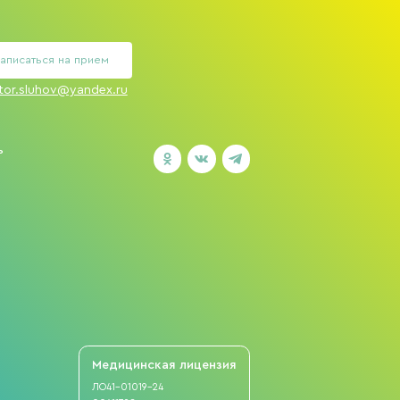
аписаться на прием
tor.sluhov@yandex.ru
ь
Медицинская
лицензия
ЛО41-01019-24