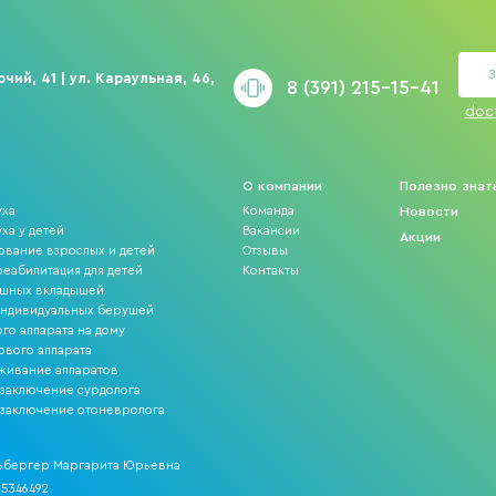
З
чий, 41 | ул. Караульная, 46,
8 (391) 215-15-41
doc
О компании
Полезно знат
уха
Команда
Новости
ха у детей
Вакансии
Акции
ование взрослых и детей
Отзывы
еабилитация для детей
Контакты
ушных вкладышей
индивидуальных берушей
го аппарата на дому
ового аппарата
уживание аппаратов
 заключение сурдолога
 заключение отоневролога
ьбергер Маргарита Юрьевна
5346492