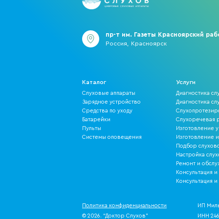
пр-т им. Газеты Красноярский рабо
Россия, Красноярск
Каталог
Услуги
Слуховые аппараты
Диагностика сл
Зарядное устройство
Диагностика слу
Средства по уходу
Слухопротезир
Батарейки
Слухоречевая р
Пульты
Изготовление 
Системы оповещения
Изготовление 
Подбор слухово
Настройка слух
Ремонт и обсл
Консультация и
Консультация и
Политика конфиденциальности
ИП Мил
© 2026. “Доктор Слухов”
ИНН 246